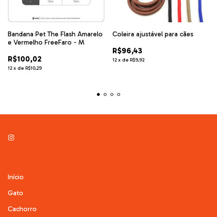
Bandana Pet The Flash Amarelo
Coleira ajustável para cães
e Vermelho FreeFaro - M
R$96,43
R$100,02
12
x
de
R$9,92
12
x
de
R$10,29
Início
Gato
Cachorro