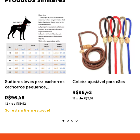
Suéteres leves para cachorros,
Coleira ajustável para cães
cachorros pequenos,
R$96,43
chihuahua, Yorkie
R$96,48
12
x
de
R$9,92
12
x
de
R$9,92
Só restam
5
em estoque!