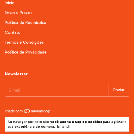
Início
Envio e Prazos
Política de Reembolso
Contato
Termos e Condições
Política de Privacidade
Newsletter
Copyright Pet Maniacs - Loja Pet Online - 2026. Todos os direitos
Ao navegar por este site
você aceita o uso de cookies
para agilizar a
reservados.
sua experiência de compra.
Entendi