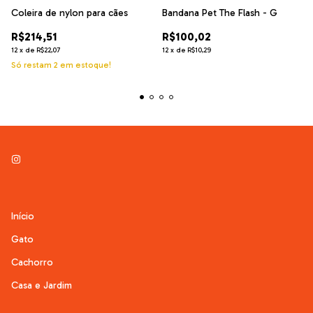
Coleira de nylon para cães
Bandana Pet The Flash - G
R$214,51
R$100,02
12
x
de
R$22,07
12
x
de
R$10,29
Só restam
2
em estoque!
Início
Gato
Cachorro
Casa e Jardim