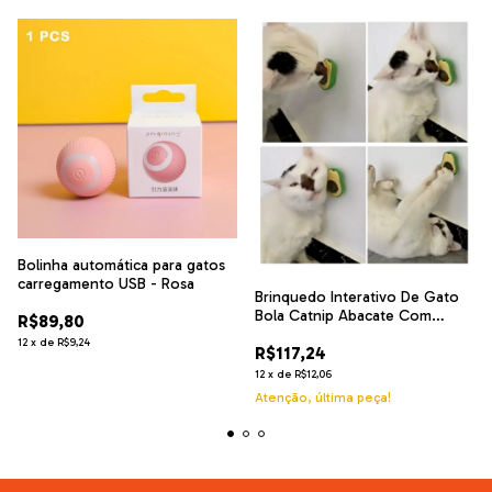
Bolinha automática para gatos
carregamento USB - Rosa
Brinquedo Interativo De Gato
Bola Catnip Abacate Com
R$89,80
Adesivo
12
x
de
R$9,24
R$117,24
12
x
de
R$12,06
Atenção, última peça!