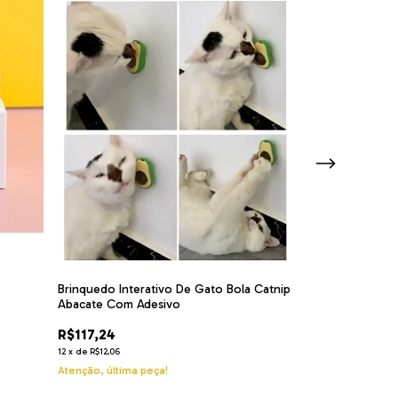
ESGOTADO
Brinquedo Arr
Postes Para Gat
R$112,48
12
x
de
R$11,57
Brinquedo Interativo De Gato Bola Catnip
Abacate Com Adesivo
R$117,24
12
x
de
R$12,06
Atenção, última peça!