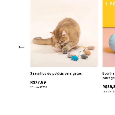
uadrado Com
m
3 ratinhos de pelúcia para gatos
Bolinha
carrega
R$77,69
R$89,
12
x
de
R$7,99
12
x
de
R$