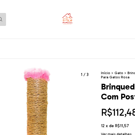
Início
>
Gato
>
Bri
1
/
3
Para Gatos Rosa
Brinqued
Com Post
R$112,4
12
x de
R$11,57
Ver mais detalhes